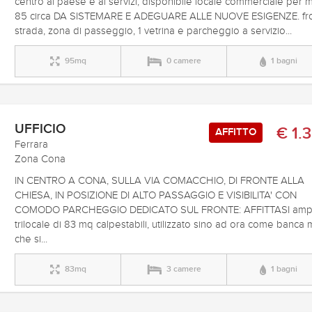
centro al paese e ai servizi, disponibile locale commerciale per 
85 circa DA SISTEMARE E ADEGUARE ALLE NUOVE ESIGENZE. fr
strada, zona di passeggio, 1 vetrina e parcheggio a servizio...
95mq
0 camere
1 bagni
UFFICIO
€ 1.
AFFITTO
Ferrara
Zona Cona
IN CENTRO A CONA, SULLA VIA COMACCHIO, DI FRONTE ALLA
CHIESA, IN POSIZIONE DI ALTO PASSAGGIO E VISIBILITA' CON
COMODO PARCHEGGIO DEDICATO SUL FRONTE: AFFITTASI amp
trilocale di 83 mq calpestabili, utilizzato sino ad ora come banca
che si...
83mq
3 camere
1 bagni