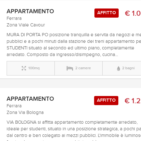
APPARTAMENTO
€ 1.
AFFITTO
Ferrara
Zona Viale Cavour
MURA DI PORTA PO posizione tranquilla e servita da negozi e m
pubblici e a pochi minuti dalla stazione dei treni appartamento p
STUDENTI situato al secondo ed ultimo piano, completamente
arredato. Composto da ingresso/disimpegno, cucina...
100mq
2 camere
2 bagni
APPARTAMENTO
€ 1.
AFFITTO
Ferrara
Zona Via Bologna
VIA BOLOGNA si affitta appartamento completamente arredato,
ideale per studenti, situato in una posizione strategica, a pochi p
dal centro e ben colegato ai mezzi pubblici. L'immobile è luminos