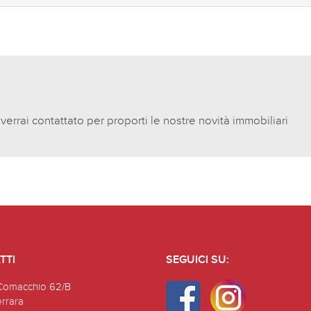
 verrai contattato per proporti le nostre novità immobiliari
TTI
SEGUICI SU:
Comacchio 62/B
errara