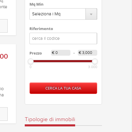
mq.
Mq Min
onte
Riferimento
Prezzo
-
300
0
3.000
io
 ma
Tipologie di immobili