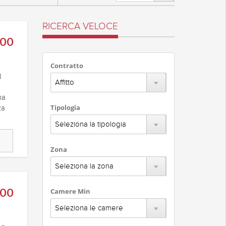
RICERCA VELOCE
000
Contratto
N
na
Tipologia
za
Zona
500
Camere Min
n