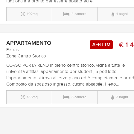
funzionale e pronto per essere abitato ed è...
102mq
4 camere
1 bagni
APPARTAMENTO
€ 1.
AFFITTO
Ferrara
Zona Centro Storico
CORSO PORTA RENO in pieno centro storico, vicina a tutte le
università affittasi appartamento per studenti, 5 poti letto.
L'appartamento si trova al terzo piano ed è completamente arred
Composto da spazioso ingresso, cucina abitabile, 1 letto...
135mq
3 camere
2 bagni