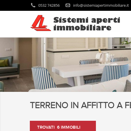
0532 742856
info@sistemiapertimmobiliare.it
TERRENO IN AFFITTO A 
TROVATI 6 IMMOBILI