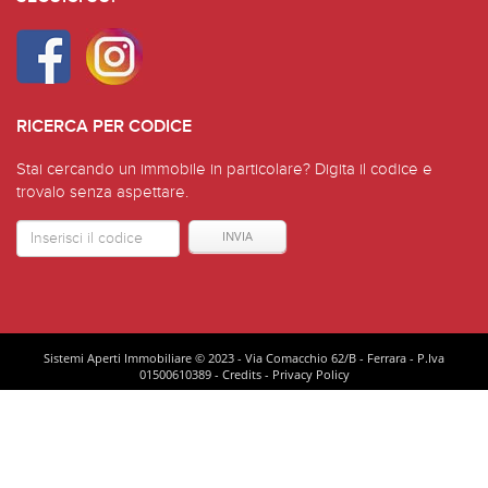
RICERCA PER CODICE
Stai cercando un immobile in particolare? Digita il codice e
trovalo senza aspettare.
Codice
Immoble
Sistemi Aperti Immobiliare © 2023 - Via Comacchio 62/B - Ferrara - P.Iva
01500610389 -
Credits
-
Privacy Policy