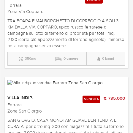
Ferrara
Zona Via Copparo
TRA BOARA E MALBORGHETTO DI CORREGGIO A SOLI 3
KM DALLA VIA COPPARO, tipico rustico ferrarese di
campagna su lotto di terreno di proprietà per totali mq.
2.130 (corte più appezzamento di terreno agricolo). Immerso
nella campagna senza essere...
350mq
0 camere
0 bagni
VILLA INDIP.
€ 735.000
VENDITA
Ferrara
Zona San Giorgio
SAN GIORGIO, CASA MONOFAMIGLIARE BEN TENUTA E
CURATA, per oltre mq. 300 con magazzini, il tutto su terreno
per mq. 2.000 circa con doppi accessi. Abitazione di ottima