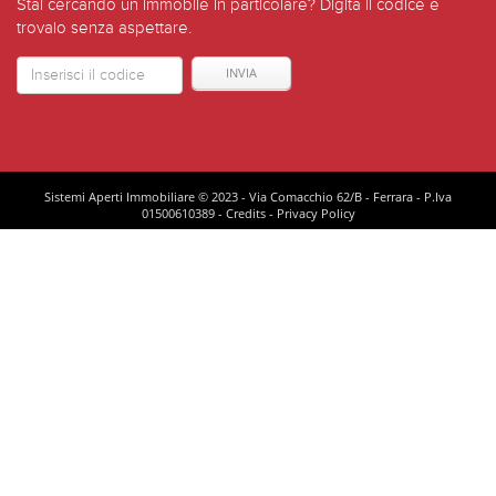
Stai cercando un immobile in particolare? Digita il codice e
trovalo senza aspettare.
Codice
Immoble
Sistemi Aperti Immobiliare © 2023 - Via Comacchio 62/B - Ferrara - P.Iva
01500610389 -
Credits
-
Privacy Policy