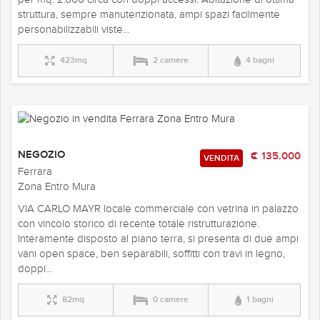
struttura, sempre manutenzionata, ampi spazi facilmente
personabilizzabili viste...
423mq
2 camere
4 bagni
NEGOZIO
€ 135.000
VENDITA
Ferrara
Zona Entro Mura
VIA CARLO MAYR locale commerciale con vetrina in palazzo
con vincolo storico di recente totale ristrutturazione.
Interamente disposto al piano terra, si presenta di due ampi
vani open space, ben separabili, soffitti con travi in legno,
doppi...
82mq
0 camere
1 bagni