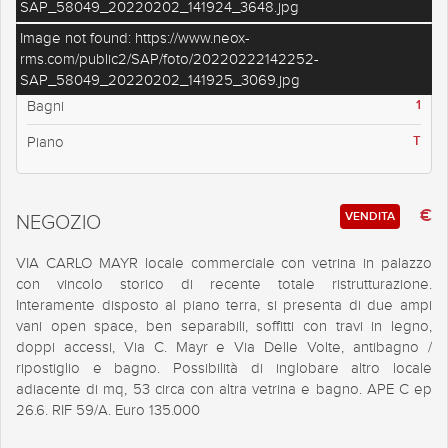
SAP_58049_20220202_141924_3648.jpg
82
Mq
Image not found: https://www.neox-
rms.com/public2/SAP/foto/20220222142252-
0
Camere
SAP_58049_20220202_141925_3069.jpg
1
Bagni
T
Piano
€
VENDITA
NEGOZIO
VIA CARLO MAYR locale commerciale con vetrina in palazzo
con vincolo storico di recente totale ristrutturazione.
Interamente disposto al piano terra, si presenta di due ampi
vani open space, ben separabili, soffitti con travi in legno,
doppi accessi, Via C. Mayr e Via Delle Volte, antibagno /
ripostiglio e bagno. Possibilità di inglobare altro locale
adiacente di mq, 53 circa con altra vetrina e bagno. APE C ep
26.6. RIF 59/A. Euro 135.000