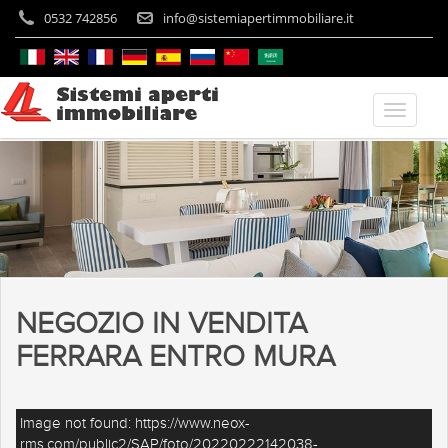
0532 742856
info@sistemiapertimmobiliare.it
NEGOZIO IN VENDITA
FERRARA ENTRO MURA
Image not found: https://www.neox-
rms.com/public2/SAP/foto/20220222142038-