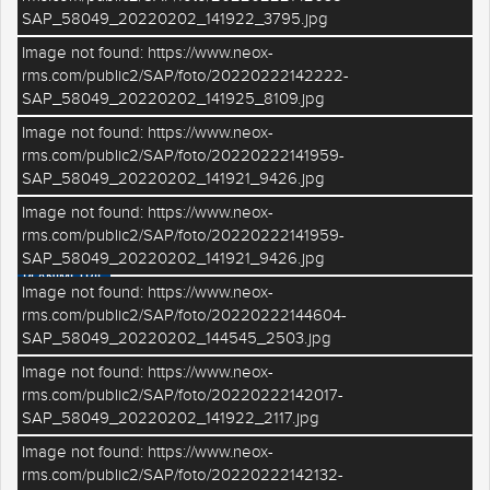
SAP_58049_20220202_141922_3795.jpg
Image not found: https://www.neox-
rms.com/public2/SAP/foto/20220222142222-
SAP_58049_20220202_141925_8109.jpg
Image not found: https://www.neox-
rms.com/public2/SAP/foto/20220222141959-
SAP_58049_20220202_141921_9426.jpg
Image not found: https://www.neox-
–
/
7
rms.com/public2/SAP/foto/20220222141959-
SAP_58049_20220202_141921_9426.jpg
PLANIMETRIE
Image not found: https://www.neox-
rms.com/public2/SAP/foto/20220222144604-
DETTAGLI IMMOBILE
SAP_58049_20220202_144545_2503.jpg
NEGOZIO
Tipologia
Image not found: https://www.neox-
rms.com/public2/SAP/foto/20220222142017-
Vendita
Contratto
SAP_58049_20220202_141922_2117.jpg
RE- Entro Mura
Località / zona
Image not found: https://www.neox-
rms.com/public2/SAP/foto/20220222142132-
SAP002
Riferimento